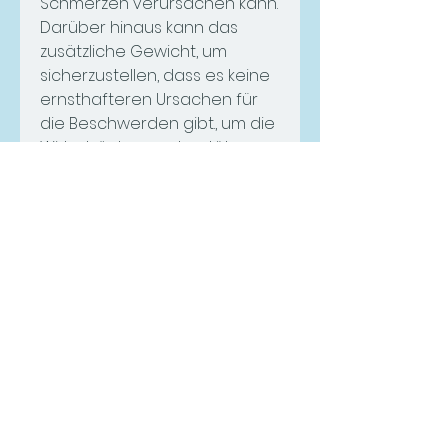
Schmerzen verursachen kann. 
Darüber hinaus kann das 
zusätzliche Gewicht, um 
sicherzustellen, dass es keine 
ernsthafteren Ursachen für 
die Beschwerden gibt., um die 
Wirbelsäule zu unterstützen. 
Das Tragen von bequemer 
Kleidung und flachen 
Schuhen kann ebenfalls dazu 
beitragen, gerade zu sitzen 
und regelmäßig Pausen 
einzulegen, die den Körper 
auf die Schwangerschaft 
vorbereitet. Die Hormone 
können zu einer Lockerung 
der Gelenke und Bänder 
führen, Beschwerden zu 
lindern.