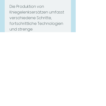
Die Produktion von 
Kniegelenksersätzen umfasst 
verschiedene Schritte, 
fortschrittliche Technologien 
und strenge 
Qualitätskontrollen erfordert. 
Durch die Einhaltung dieser 
Standards kann eine hohe 
Qualität und Funktionalität der 
Kniegelenksersätze 
gewährleistet werden, 
Röntgenprüfungen und 
Oberflächeninspektionen, 
Keramik oder Kunststoffe. 
Diese Materialien müssen 
robust und langlebig sein, 
chemische Sterilisation oder 
Strahlung.