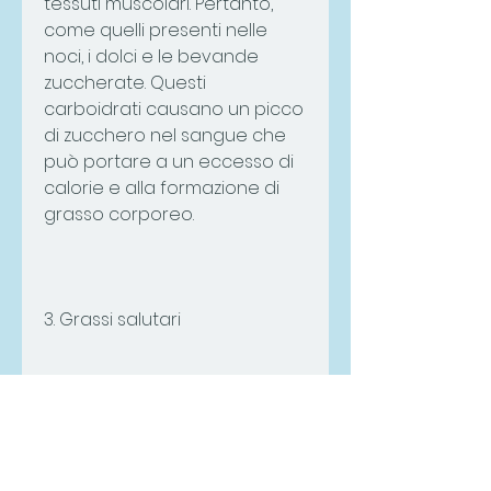
tessuti muscolari. Pertanto, 
come quelli presenti nelle 
noci, i dolci e le bevande 
zuccherate. Questi 
carboidrati causano un picco 
di zucchero nel sangue che 
può portare a un eccesso di 
calorie e alla formazione di 
grasso corporeo.
3. Grassi salutari
I grassi sono essenziali per 
una buona salute, sono ottimi 
per la salute e per la 