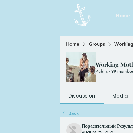
Home
Home
Groups
Working
Working Mot
Public
·
99 member
Discussion
Media
Back
Поразительный Резуль
August 29, 2023