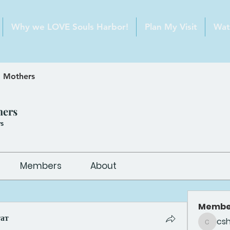
Why we LOVE Souls Harbor!
Plan My Visit
Wat
 Mothers
hers
s
Members
About
Membe
тат
cs
csheldo