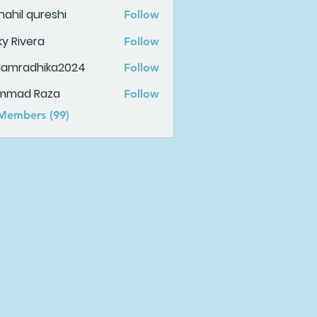
ahil qureshi
Follow
ky Rivera
Follow
damradhika2024
Follow
adhika2024
mmad Raza
Follow
 Members (99)