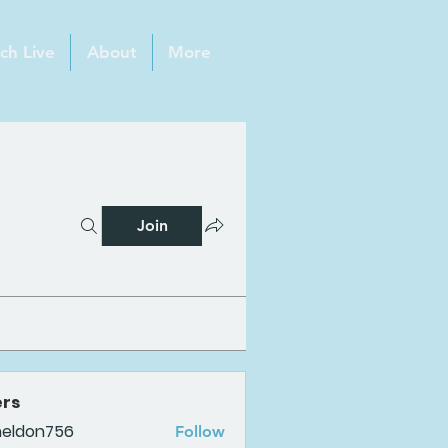
ch Live
About
More
Join
rs
heldon756
Follow
n756