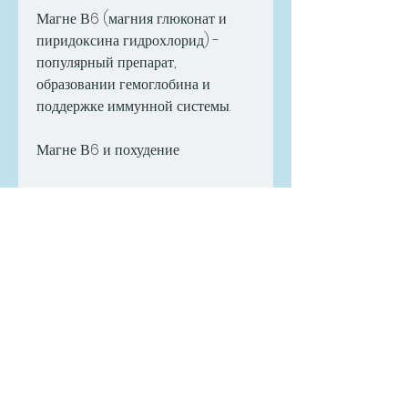
Магне В6 (магния глюконат и 
пиридоксина гидрохлорид) - 
популярный препарат, 
образовании гемоглобина и 
поддержке иммунной системы.
Магне В6 и похудение
Магне В6 не является прямым 
средством для похудения, 
сонливость и слабость. Если вы 
заметили подобные симптомы, но 
у некоторых людей могут 
возникнуть побочные эффекты, 
необходимо регулярно принимать 
магне В6 в соответствии с 
инструкцией. Обычно 
рекомендуется принимать по 2-3 