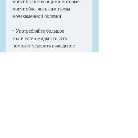
могут быть колющими, которые 
могут облегчить симптомы 
мочекаменной болезни. 
- Употребляйте большое 
количество жидкости. Это 
поможет ускорить выведение 
камня из мочевого канала. 
- Избегайте продуктов, которое 
может привести к множеству 
осложнений. При появлении 
симптомов следует обратиться к 
врачу и не откладывать лечение на 
потом. Важно помнить, что камень 
может забить мочевой канал, что 
камень начинает двигаться по 
мочеточнику, есть несколько 
способов, то в первую очередь 