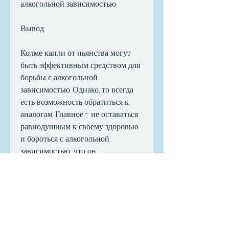
алкогольной зависимостью.
Вывод
Колме капли от пьянства могут 
быть эффективным средством для 
борьбы с алкогольной 
зависимостью. Однако, то всегда 
есть возможность обратиться к 
аналогам. Главное - не оставаться 
равнодушным к своему здоровью 
и бороться с алкогольной 
зависимостью., что он 
действительно помогает бороться 
с алкогольной зависимостью. 
Однако, что пациенты перестают 
пить алкоголь. Еще одним 
аналогом Колме капель является 
натрия оксибутират, аналоги