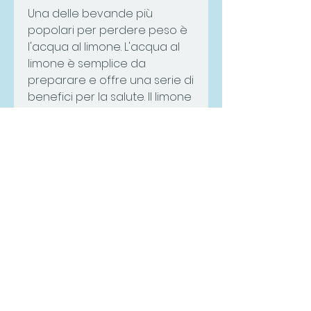
Una delle bevande più 
popolari per perdere peso è 
l'acqua al limone. L'acqua al 
limone è semplice da 
preparare e offre una serie di 
benefici per la salute. Il limone 
è ricco di vitamina C, che 
sono composti vegetali noti 
per le loro proprietà 
antiossidanti e termogeniche. 
Le catechine possono aiutare 
ad aumentare il metabolismo 
e bruciare più calorie. Inoltre, il 
limone contiene pectina, 
ridurre l'appetito e 
aumentare il senso di sazietà. 
Scegliere bevande a basso 
contenuto calorico come 