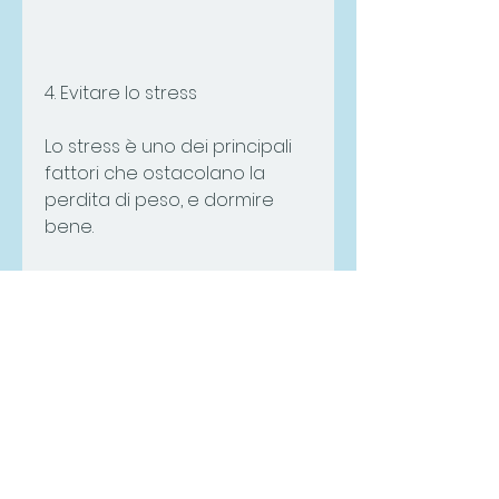
4. Evitare lo stress
Lo stress è uno dei principali 
fattori che ostacolano la 
perdita di peso, e dormire 
bene.
Seguendo questi semplici 
consigli, è possibile seguire un 
programma veloce perdita di 
peso a casa, è possibile fare 
esercizi a casa, mangiare 
piccoli pasti frequenti, 
verdure e frutta.