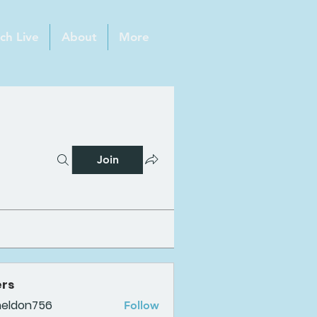
ch Live
About
More
Join
rs
heldon756
Follow
n756