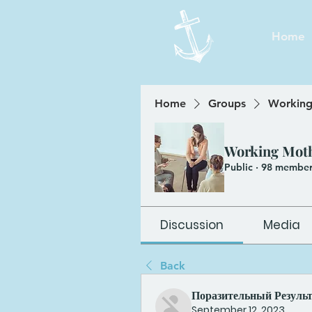
Home
Home
Groups
Working
Working Mot
Public
·
98 member
Discussion
Media
Back
Поразительный Резуль
September 12, 2023