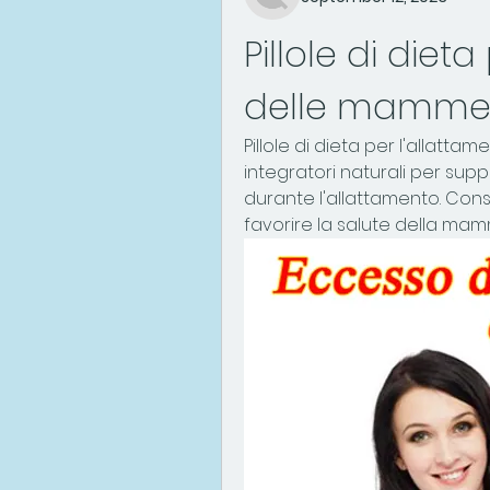
Pillole di diet
delle mamm
Pillole di dieta per l'allattam
integratori naturali per sup
durante l'allattamento. Consi
favorire la salute della ma