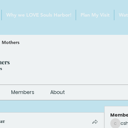
Why we LOVE Souls Harbor!
Plan My Visit
Wat
 Mothers
hers
s
Members
About
Membe
тат
cs
csheldo