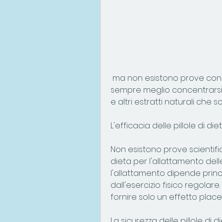
 ma non esistono prove concrete della loro efficacia e sicurezza. È 
sempre meglio concentrarsi s
e altri estratti naturali che
L'efficacia delle pillole di 
Non esistono prove scientifich
dieta per l'allattamento del
l'allattamento dipende princ
dall'esercizio fisico regolare
fornire solo un effetto place
La sicurezza delle pillole di