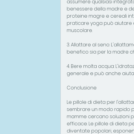
assumere qualsiasi integrator
benessere della madre e del b
proteine magre e cereali inte
praticare yoga può aiutare a 
muscolare.
3. Allattare al seno: L'allatt
benefico sia per la madre ch
4. Bere molta acqua: L'idrata
generale e può anche aiutare
Conclusione
Le pillole di dieta per l'al
sembrare un modo rapido per
mamme cercano soluzioni pe
efficace. Le pillole di dieta
diventate popolari, esponen