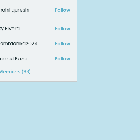
ahil qureshi
Follow
ky Rivera
Follow
damradhika2024
Follow
adhika2024
mmad Raza
Follow
 Members (98)