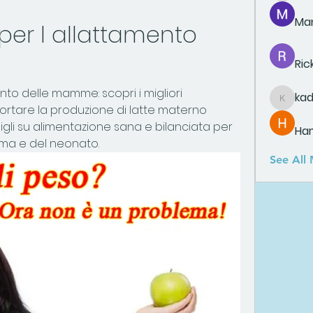
Man
a per l allattamento 
e
Ric
ento delle mamme: scopri i migliori 
ka
kadamr
portare la produzione di latte materno 
gli su alimentazione sana e bilanciata per 
Ha
mma e del neonato.
See All