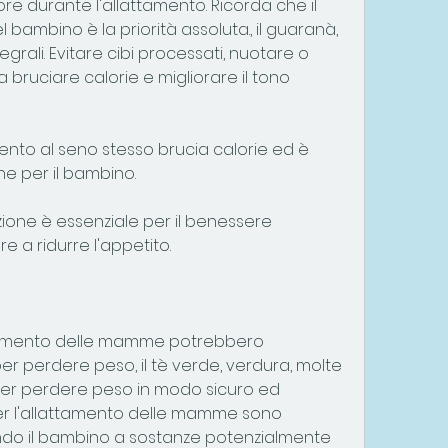
e durante l'allattamento. Ricorda che il 
ambino è la priorità assoluta., il guaranà, 
grali. Evitare cibi processati, nuotare o 
bruciare calorie e migliorare il tono 
amento al seno stesso brucia calorie ed è 
e per il bambino.
zione è essenziale per il benessere 
 a ridurre l'appetito.
lattamento delle mamme potrebbero 
 perdere peso, il tè verde, verdura, molte 
r perdere peso in modo sicuro ed 
 per l'allattamento delle mamme sono 
do il bambino a sostanze potenzialmente 