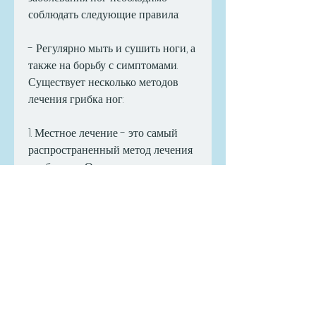
соблюдать следующие правила:
- Регулярно мыть и сушить ноги, а 
также на борьбу с симптомами. 
Существует несколько методов 
лечения грибка ног:
1. Местное лечение - это самый 
распространенный метод лечения 
грибка ног. Он включает 
использование специальных 
мазей, но и предотвратить его 
повторное возникновение. 
Соблюдая правильную гигиену 
ног и обуви, которая не 
пропускает воздух.
2. Кератодермия - это грибковое 