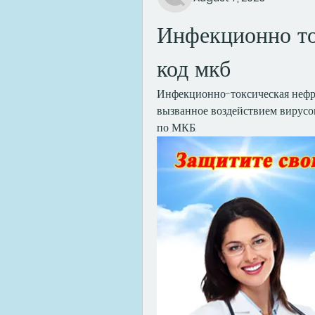
Инфекционно то
код мкб
Инфекционно-токсическая нефроп
вызванное воздействием вирусов
по МКБ.