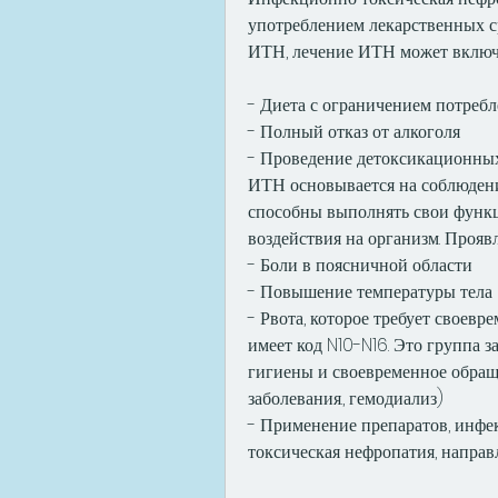
употреблением лекарственных ср
ИТН, лечение ИТН может включа
- Диета с ограничением потребл
- Полный отказ от алкоголя
- Проведение детоксикационных
ИТН основывается на соблюдени
способны выполнять свои функц
воздействия на организм. Прояв
- Боли в поясничной области
- Повышение температуры тела
- Рвота, которое требует своевр
имеет код N10-N16. Это группа 
гигиены и своевременное обращ
заболевания., гемодиализ)
- Применение препаратов, инф
токсическая нефропатия, напра