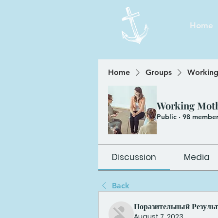
Home
Home
Groups
Working
Working Mot
Public
·
98 member
Discussion
Media
Back
Поразительный Резуль
August 7, 2023