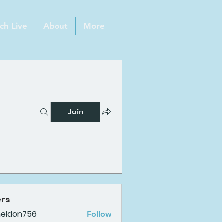
ch Live
About
More
Join
rs
heldon756
Follow
n756