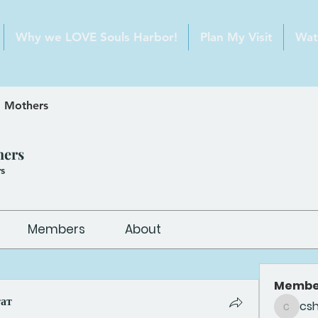
Why we LOVE Souls Harbor!
Plan My Visit
Wat
 Mothers
hers
s
Members
About
Membe
тат
cs
csheldo