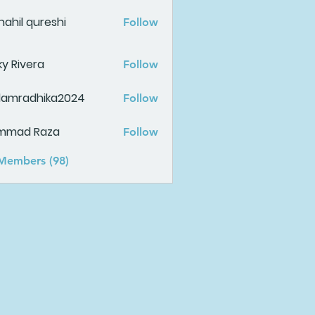
ahil qureshi
Follow
ky Rivera
Follow
damradhika2024
Follow
adhika2024
mmad Raza
Follow
 Members (98)