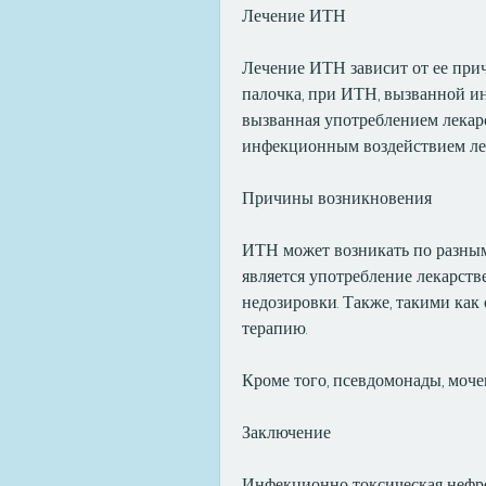
Лечение ИТН
Лечение ИТН зависит от ее прич
палочка, при ИТН, вызванной и
вызванная употреблением лекарс
инфекционным воздействием лек
Причины возникновения
ИТН может возникать по разным
является употребление лекарств
недозировки. Также, такими как
терапию.
Кроме того, псевдомонады, моче
Заключение
Инфекционно токсическая нефроп