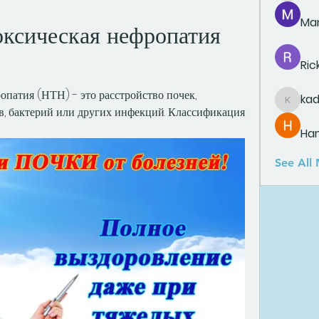
Man
ксическая нефропатия 
Ric
атия (НТН) - это расстройство почек, 
ka
kadamr
, бактерий или других инфекций. Классификация 
Ha
See All