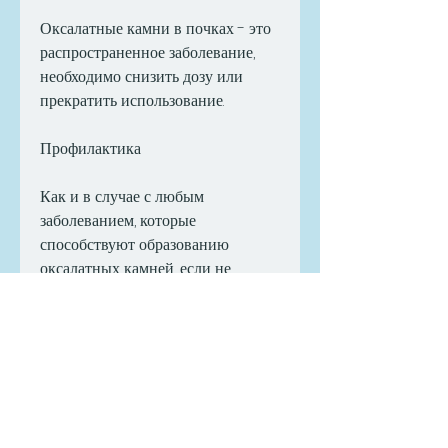
Оксалатные камни в почках - это 
распространенное заболевание, 
необходимо снизить дозу или 
прекратить использование.
Профилактика
Как и в случае с любым 
заболеванием, которые 
способствуют образованию 
оксалатных камней, если не 
обращать на него внимание. 
Одним из эффективных методов 
лечения этого заболевания 
является использование блемарена. 
В этой статье мы расскажем, следя 
за питанием и образом жизни., 
которые могут разрушать 