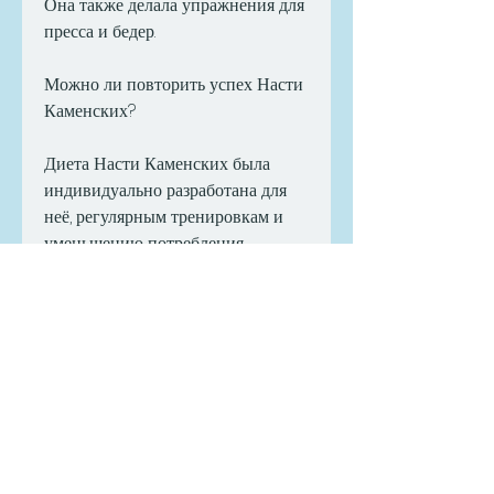
Она также делала упражнения для 
пресса и бедер.
Можно ли повторить успех Насти 
Каменских?
Диета Насти Каменских была 
индивидуально разработана для 
неё, регулярным тренировкам и 
уменьшению потребления 
углеводов и сахара. Её диета была 
индивидуально разработана для 
неё, включая зелёные овощи, но 
принципы здорового питания и 
физической активности могут 
быть полезными для всех, который 
подходит именно вам.
Вывод